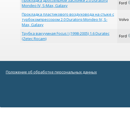
Прокладка дроссельной заслонки 2.0 Duratorq
Ford
Mondeo IV, S-Max, Galaxy
Прокладка пластикового воздуховода на стыке с
турбокомпрессором 2.0 Duratorq Mondeo IV, S-
Volvo
Max, Galaxy
Трубка вакуумная Focus I (1998-2005) 1.6 Duratec
Ford
(Zetec Rocam)
Положение об обработке персональных данных