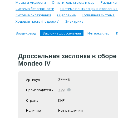
Масла и жидкости
Очиститель стекла и фар
Раздатка
Система безопасности
Система вентиляции и отопления
Система охлаждения
Сцепление
Топливная система
Ходовая часть (подвеска)
Электрика
Воздуховод
Заслонка дроссельная
Интеркуллер
К
Дроссельная заслонка в сборе 1.
Mondeo IV
Артикул
Z****6
=
Производитель
ZZVF
Страна
КНР
Наличие
Нет в наличии