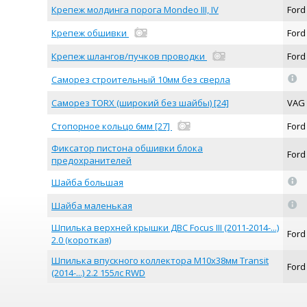
Крепеж молдинга порога Mondeo III, IV
Ford
Крепеж обшивки
For
Крепеж шлангов/пучков проводки
For
=
Саморез строительный 10мм без сверла
Саморез TORX (широкий без шайбы) [24]
VAG
Стопорное кольцо 6мм [27]
For
Фиксатор пистона обшивки блока
For
предохранителей
=
Шайба большая
=
Шайба маленькая
Шпилька верхней крышки ДВС Focus III (2011-2014-...)
For
2.0 (короткая)
Шпилька впускного коллектора М10х38мм Transit
For
(2014-...) 2.2 155лс RWD