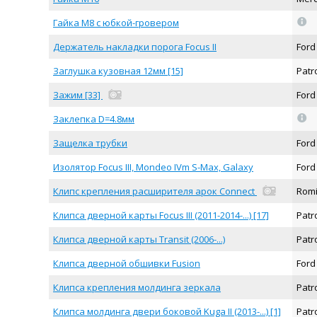
=
Гайка М8 с юбкой-гровером
Держатель накладки порога Focus II
For
Заглушка кузовная 12мм [15]
Pat
Зажим [33]
For
=
Заклепка D=4.8мм
Защелка трубки
Ford
Изолятор Focus III, Mondeo IVm S-Max, Galaxy
For
Клипс крепления расширителя арок Connect
Rom
Клипса дверной карты Focus III (2011-2014-...) [17]
Pat
Клипса дверной карты Transit (2006-...)
Pat
Клипса дверной обшивки Fusion
For
Клипса крепления молдинга зеркала
Pat
Клипса молдинга двери боковой Kuga II (2013-...) [1]
Pat