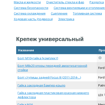
Масла и жидкости
Очиститель стекла и фар
Раздатка
Система безопасности
Система вентиляции и отопления
Система охлаждения
Сцепление
Топливная система
Ходовая часть (подвеска)
Электрика
Крепеж универсальный
Название
Про
=
Болт М10+гайка [комплект]
Болт М8х20 опоры передней амортизаторной
For
стойки
Болт ступицы задней Focus III (2011-2014-...)
For
Гайка закладная бампер-крыло
Pat
Гайка закладная пластиковая красная нижнего
LEX
дефлектора
Гайка М16
Mer