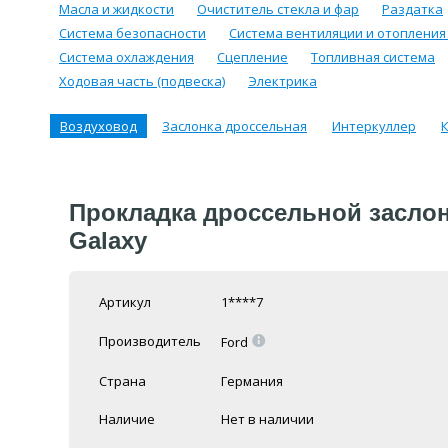
Масла и жидкости
Очиститель стекла и фар
Раздатка
Система безопасности
Система вентиляции и отопления
Система охлаждения
Сцепление
Топливная система
Ходовая часть (подвеска)
Электрика
Воздуховод
Заслонка дроссельная
Интеркуллер
К
Прокладка дроссельной заслонк
Galaxy
Артикул
1****7
=
Производитель
Ford
Страна
Германия
Наличие
Нет в наличии