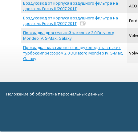
Воздуховод от корпуса воздушного фильтра на
ACQ
дроссель Focus II (2007-2011)
Воздуховод от корпуса воздушного фильтра на
For
дроссель Focus II (2007-2011)
Прокладка дроссельной заслонки 2.0 Duratorq
Vol
Mondeo IV, S-Max, Galaxy
Прокладка пластикового воздуховода на стыке с
турбокомпрессором 2.0 Duratorq Mondeo IV, S-Max,
Vol
Galaxy
Положение об обработке персональных данных