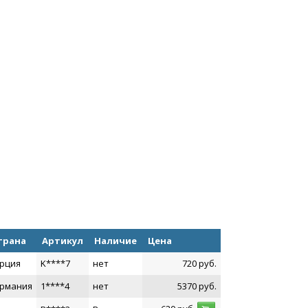
трана
Артикул
Наличие
Цена
рция
K****7
нет
720
руб.
ермания
1****4
нет
5370
руб.