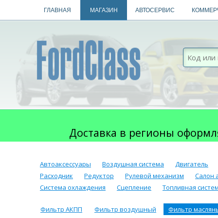
ГЛАВНАЯ
МАГАЗИН
АВТОСЕРВИС
КОММЕР
Доставка в регионы оформл
Автоаксессуары
Воздушная система
Двигатель
Расходник
Редуктор
Рулевой механизм
Салон 
Система охлаждения
Сцепление
Топливная систе
Фильтр АКПП
Фильтр воздушный
Фильтр маслян