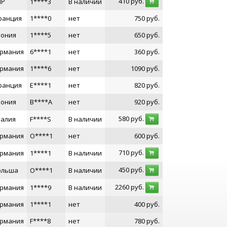
410
руб.
НР
1****3
В наличии
ранция
1****0
нет
750
руб.
пония
1****5
нет
650
руб.
ермания
6****1
нет
360
руб.
ермания
1****6
нет
1090
руб.
ранция
E****1
нет
820
руб.
пония
B****A
нет
920
руб.
580
руб.
талия
F****S
В наличии
ермания
O****1
нет
600
руб.
710
руб.
ермания
1****1
В наличии
450
руб.
ольша
O****1
В наличии
2260
руб.
ермания
1****9
В наличии
ермания
1****1
нет
400
руб.
ермания
F****8
нет
780
руб.