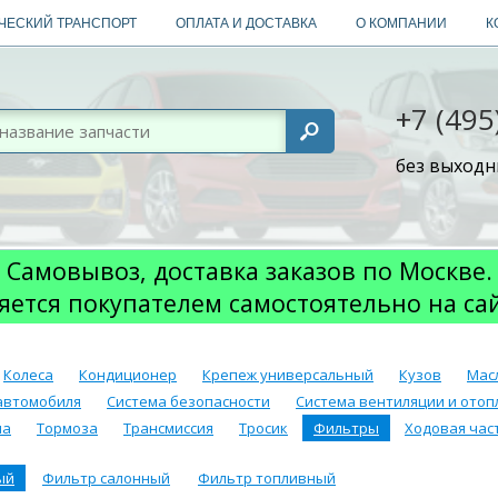
ЧЕСКИЙ ТРАНСПОРТ
ОПЛАТА И ДОСТАВКА
О КОМПАНИИ
К
+7 (495
без выходны
Самовывоз, доставка заказов по Москве.
яется покупателем самостоятельно на са
Колеса
Кондиционер
Крепеж универсальный
Кузов
Мас
автомобиля
Система безопасности
Система вентиляции и отоп
ма
Тормоза
Трансмиссия
Тросик
Фильтры
Ходовая част
ый
Фильтр салонный
Фильтр топливный