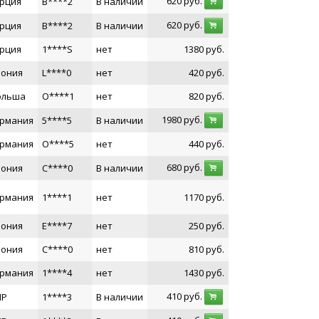
620
руб.
рция
B****2
В наличии
620
руб.
рция
B****2
В наличии
рция
1****S
нет
1380
руб.
пония
L****0
нет
420
руб.
ольша
O****1
нет
820
руб.
1980
руб.
ермания
5****5
В наличии
ермания
O****5
нет
440
руб.
680
руб.
пония
C****0
В наличии
ермания
1****1
нет
1170
руб.
пония
E****7
нет
250
руб.
пония
C****0
нет
810
руб.
ермания
1****4
нет
1430
руб.
410
руб.
НР
1****3
В наличии