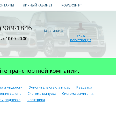
ОНТАКТЫ
ЛИЧНЫЙ КАБИНЕТ
POWERSHIFT
) 989-1846
Корзина:
0
вход
х 10:00-20:00
регистрация
йте транспортной компании.
ла и жидкости
Очиститель стекла и фар
Раздатка
ления салона
Система выпуска
Система зажигания
ь (подвеска)
Электрика