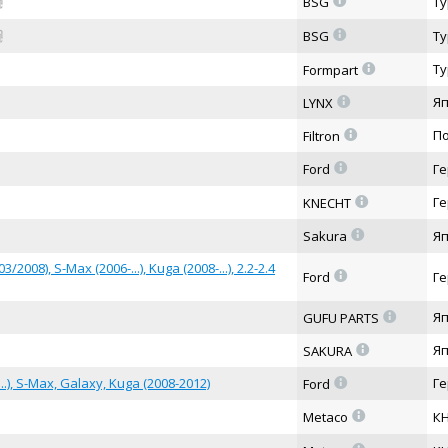
=
BSG
Ту
=
BSG
Ту
=
Ту
Formpart
=
Я
LYNX
=
П
Filtron
=
Ford
Г
=
Г
KNECHT
=
Sakura
Я
008), S-Max (2006-...), Kuga (2008-...), 2.2-2.4
=
Ford
Г
=
Я
GUFU PARTS
=
Я
SAKURA
=
.), S-Max, Galaxy, Kuga (2008-2012)
Г
Ford
=
Metaco
К