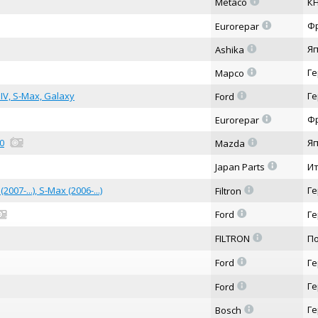
=
Metaco
К
=
Ф
Eurorepar
=
Я
Ashika
=
Г
Mapco
=
IV, S-Max, Galaxy
Г
Ford
=
Ф
Eurorepar
=
0
Я
Mazda
=
Japan Parts
И
=
07-...), S-Max (2006-...)
Г
Filtron
=
Ford
Г
=
FILTRON
П
=
Ford
Г
=
Г
Ford
=
Г
Bosch