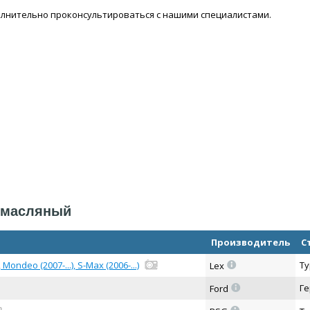
лнительно проконсультироваться с нашими специалистами.
р масляный
Производитель
С
=
Mondeo (2007-...), S-Max (2006-...)
Ту
Lex
=
Г
Ford