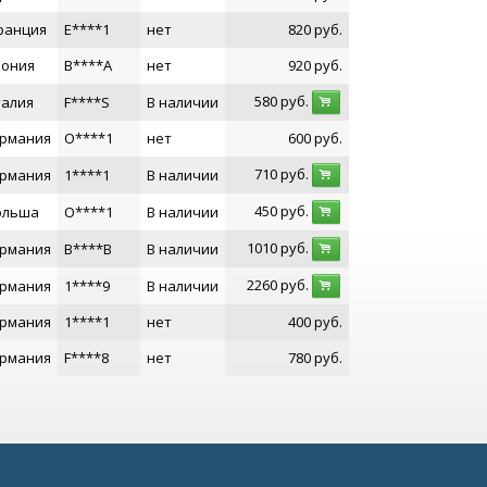
ранция
E****1
нет
820
руб.
пония
B****A
нет
920
руб.
580
руб.
талия
F****S
В наличии
ермания
O****1
нет
600
руб.
710
руб.
ермания
1****1
В наличии
450
руб.
ольша
O****1
В наличии
1010
руб.
ермания
B****B
В наличии
2260
руб.
ермания
1****9
В наличии
ермания
1****1
нет
400
руб.
ермания
F****8
нет
780
руб.