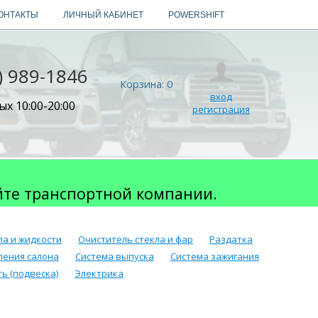
ОНТАКТЫ
ЛИЧНЫЙ КАБИНЕТ
POWERSHIFT
) 989-1846
Корзина:
0
вход
х 10:00-20:00
регистрация
йте транспортной компании.
ла и жидкости
Очиститель стекла и фар
Раздатка
ления салона
Система выпуска
Система зажигания
ь (подвеска)
Электрика