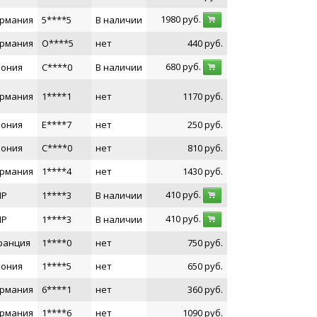
1980
руб.
ермания
5****5
В наличии
ермания
O****5
нет
440
руб.
680
руб.
пония
C****0
В наличии
ермания
1****1
нет
1170
руб.
пония
E****7
нет
250
руб.
пония
C****0
нет
810
руб.
ермания
1****4
нет
1430
руб.
410
руб.
НР
1****3
В наличии
410
руб.
НР
1****3
В наличии
ранция
1****0
нет
750
руб.
пония
1****5
нет
650
руб.
ермания
6****1
нет
360
руб.
ермания
1****6
нет
1090
руб.