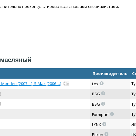
лнительно проконсультироваться с нашими специалистами.
р масляный
Производитель
С
=
Mondeo (2007-...), S-Max (2006-...)
Ту
Lex
=
BSG
Ту
=
BSG
Ту
=
Ту
Formpart
=
Я
LYNX
=
П
Filtron