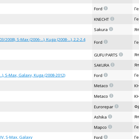
=
Ford
Г
=
Г
KNECHT
=
Sakura
Я
008), S-Max (2006-...), Kuga (2008-...), 2.2-2.4
=
Ford
Г
=
Я
GUFU PARTS
=
Я
SAKURA
=
.), S-Max, Galaxy, Kuga (2008-2012)
Г
Ford
=
Metaco
К
=
Metaco
К
=
Ф
Eurorepar
=
Я
Ashika
=
Г
Mapco
=
IV, S-Max, Galaxy
Г
Ford