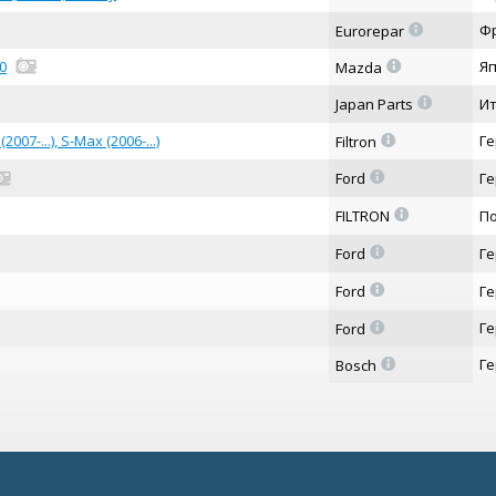
=
Ф
Eurorepar
=
0
Я
Mazda
=
Japan Parts
И
=
07-...), S-Max (2006-...)
Г
Filtron
=
Ford
Г
=
FILTRON
П
=
Ford
Г
=
Ford
Г
=
Г
Ford
=
Г
Bosch