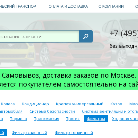
ЧЕСКИЙ ТРАНСПОРТ
ОПЛАТА И ДОСТАВКА
О КОМПАНИИ
К
+7 (495
без выходны
Самовывоз, доставка заказов по Москве.
яется покупателем самостоятельно на са
Колеса
Кондиционер
Крепеж универсальный
Кузов
Мас
автомобиля
Система безопасности
Система вентиляции и отоп
ма
Тормоза
Трансмиссия
Тросик
Фильтры
Ходовая част
ый
Фильтр салонный
Фильтр топливный