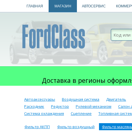
ГЛАВНАЯ
МАГАЗИН
АВТОСЕРВИС
КОММЕР
Доставка в регионы оформл
Автоаксессуары
Воздушная система
Двигатель
Расходник
Редуктор
Рулевой механизм
Салон 
Система охлаждения
Сцепление
Топливная систе
Фильтр АКПП
Фильтр воздушный
Фильтр маслян