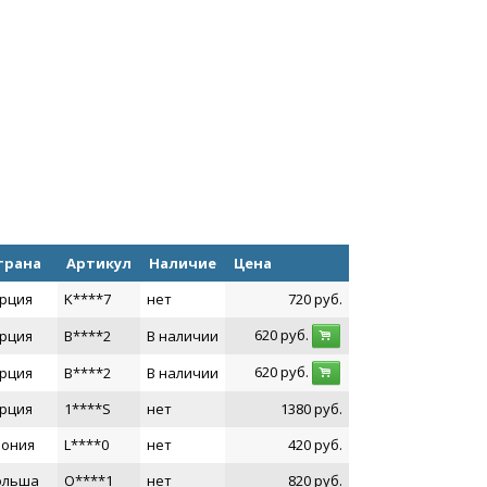
трана
Артикул
Наличие
Цена
рция
K****7
нет
720
руб.
620
руб.
рция
B****2
В наличии
620
руб.
рция
B****2
В наличии
рция
1****S
нет
1380
руб.
пония
L****0
нет
420
руб.
ольша
O****1
нет
820
руб.