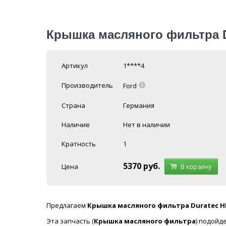
Крышка масляного фильтра D
Артикул
1****4
=
Производитель
Ford
Страна
Германия
Наличие
Нет в наличии
Кратность
1
5370
руб.
Цена
В корзину
Предлагаем
Крышка масляного фильтра Duratec HE
Эта запчасть (
Крышка масляного фильтра
) подойд