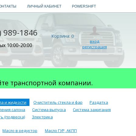
ОНТАКТЫ
ЛИЧНЫЙ КАБИНЕТ
POWERSHIFT
) 989-1846
Корзина:
0
вход
х 10:00-20:00
регистрация
йте транспортной компании.
ла и жидкости
Очиститель стекла и фар
Раздатка
ления салона
Система выпуска
Система зажигания
ь (подвеска)
Электрика
Масло в редуктор
Масло ГУР, АКПП