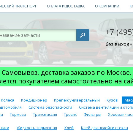
ЧЕСКИЙ ТРАНСПОРТ
ОПЛАТА И ДОСТАВКА
О КОМПАНИИ
К
+7 (495
без выходны
Самовывоз, доставка заказов по Москве.
яется покупателем самостоятельно на са
Колеса
Кондиционер
Крепеж универсальный
Кузов
Мас
автомобиля
Система безопасности
Система вентиляции и отоп
ма
Тормоза
Трансмиссия
Тросик
Фильтры
Ходовая част
етики
Жидкость тормозная
Клей
Клей для вклейки стекла