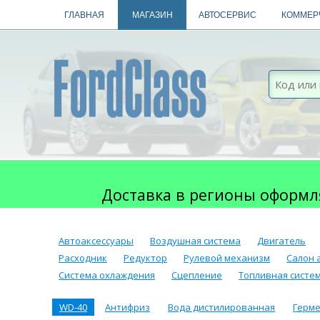
ГЛАВНАЯ
МАГАЗИН
АВТОСЕРВИС
КОММЕР
Доставка в регионы оформл
Автоаксессуары
Воздушная система
Двигатель
Расходник
Редуктор
Рулевой механизм
Салон 
Система охлаждения
Сцепление
Топливная систе
WD-40
Антифриз
Вода дистилированная
Герм