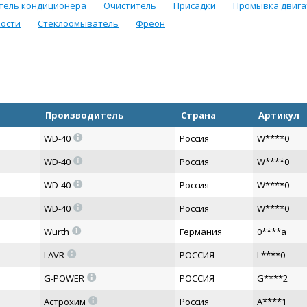
тель кондиционера
Очиститель
Присадки
Промывка двига
ости
Стеклоомыватель
Фреон
Производитель
Страна
Артикул
=
WD-40
Россия
W****0
=
WD-40
Россия
W****0
=
WD-40
Россия
W****0
=
WD-40
Россия
W****0
=
Wurth
Германия
0****a
=
LAVR
РОССИЯ
L****0
=
G-POWER
РОССИЯ
G****2
=
Астрохим
Россия
A****1