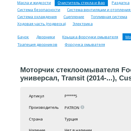
Масла и жидкости
Очиститель стекла и фар
Раздатка
Система безопасности
Система вентиляции и отопления
Система охлаждения
Сцепление
Топливная система
Ходовая часть (подвеска)
Электрика
Бачок
Дворники
Крышка форсунки омывателя
Мо
Трапеция дворников
Форсунка омывателя
Моторчик стеклоомывателя Focus 
универсал, Transit (2014-...), C
Артикул
P****5
=
Производитель
PATRON
Страна
Турция
Наличие
Нет в наличии