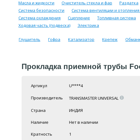
Масла и жидкости
Очиститель стекла и фар
Раздатка
Система безопасности
Система вентиляции и отопления
Система охлаждения
Сцепление
Топливная система
Ходовая часть (подвеска)
Электрика
Глушитель
Гофра
Катализатор
Крепеж
Обман
Прокладка приемной трубы Focus I
Артикул
U****4
=
Производитель
TRANSMASTER UNIVERSAL
Страна
ИНДИЯ
Наличие
Нет в наличии
Кратность
1