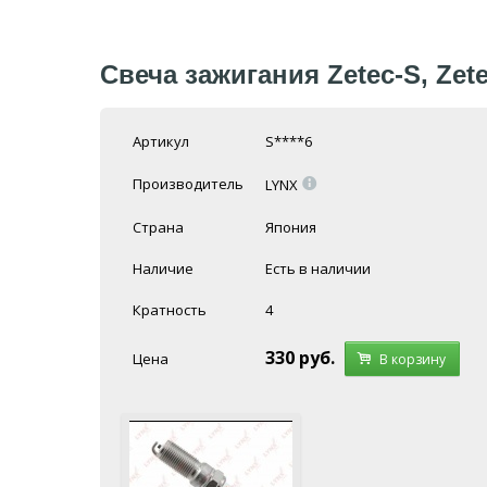
Свеча зажигания Zetec-S, Zet
Артикул
S****6
=
Производитель
LYNX
Страна
Япония
Наличие
Есть в наличии
Кратность
4
330
руб.
Цена
В корзину