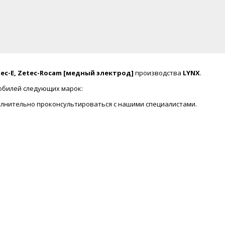
tec-E, Zetec-Rocam [медный электрод]
производства
LYNX
.
мобилей следующих марок:
лнительно проконсультироваться с нашими специалистами.