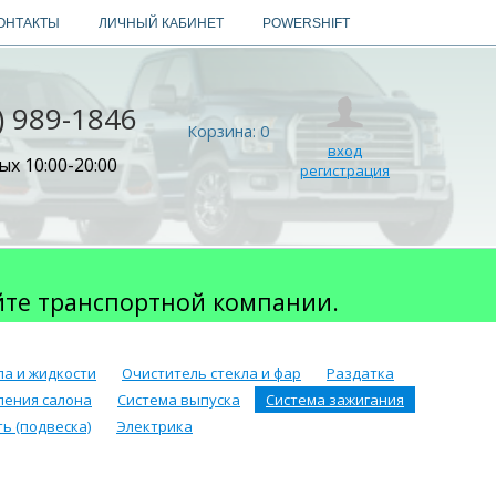
ОНТАКТЫ
ЛИЧНЫЙ КАБИНЕТ
POWERSHIFT
) 989-1846
Корзина:
0
вход
х 10:00-20:00
регистрация
йте транспортной компании.
ла и жидкости
Очиститель стекла и фар
Раздатка
ления салона
Система выпуска
Система зажигания
ь (подвеска)
Электрика