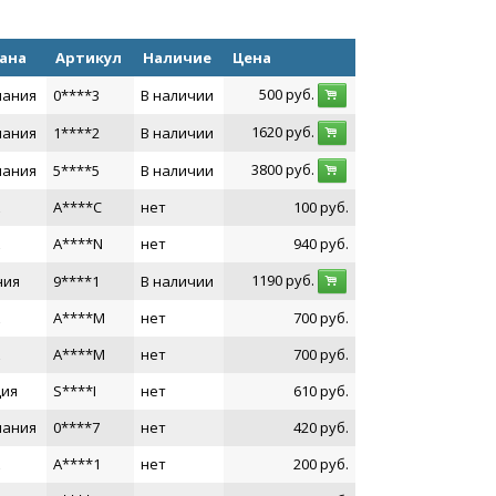
ана
Артикул
Наличие
Цена
500
руб.
мания
0****3
В наличии
1620
руб.
мания
1****2
В наличии
3800
руб.
мания
5****5
В наличии
A****C
нет
100
руб.
A****N
нет
940
руб.
1190
руб.
ния
9****1
В наличии
A****M
нет
700
руб.
A****M
нет
700
руб.
ция
S****I
нет
610
руб.
мания
0****7
нет
420
руб.
A****1
нет
200
руб.