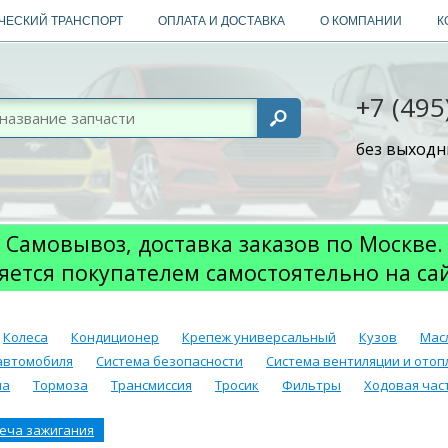
ЧЕСКИЙ ТРАНСПОРТ
ОПЛАТА И ДОСТАВКА
О КОМПАНИИ
К
+7 (495
без выходны
Самовывоз, доставка заказов по Москве.
яется покупателем самостоятельно на са
Колеса
Кондиционер
Крепеж универсальный
Кузов
Мас
автомобиля
Система безопасности
Система вентиляции и отоп
ма
Тормоза
Трансмиссия
Тросик
Фильтры
Ходовая част
еча зажигания