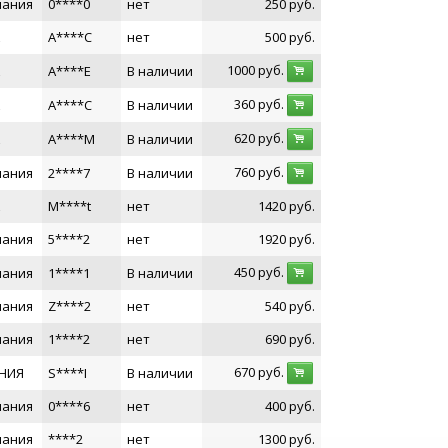
мания
0****0
нет
250
руб.
A****C
нет
500
руб.
1000
руб.
A****E
В наличии
360
руб.
A****C
В наличии
620
руб.
A****M
В наличии
760
руб.
мания
2****7
В наличии
M****t
нет
1420
руб.
мания
5****2
нет
1920
руб.
450
руб.
мания
1****1
В наличии
мания
Z****2
нет
540
руб.
мания
1****2
нет
690
руб.
670
руб.
НИЯ
S****I
В наличии
мания
0****6
нет
400
руб.
мания
****2
нет
1300
руб.