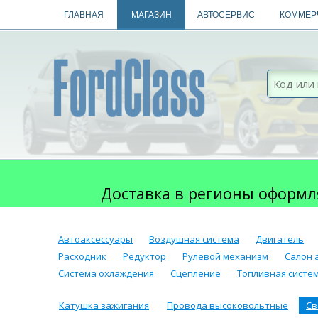
ГЛАВНАЯ
МАГАЗИН
АВТОСЕРВИС
КОММЕР
Доставка в регионы оформл
Автоаксессуары
Воздушная система
Двигатель
Расходник
Редуктор
Рулевой механизм
Салон 
Система охлаждения
Сцепление
Топливная систе
Катушка зажигания
Провода высоковольтные
Св