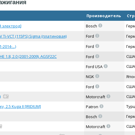
зажигания
Производитель
Стр
=
й электрод]
Bosch
Гер
=
 Ti-VCT (115PS) Sigma (платиновая)
Ford
Гер
=
2014-...)
Ford
Гер
=
HE 1.8, 2.0 (2001-2009). AGSF22C
США
Ford
=
США
Ford USA
=
NGK
Япо
=
США
Ford
=
)
США
Motorcraft
=
 2.5 Kuga II [IRIDIUM]
Тур
Patron
=
Гер
Bosch
=
США
Motorcraft