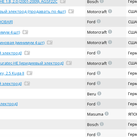
=
HE 1.8, 2.0 (2001-2009). AGSF22C
Гер
Bosch
=
иевый электрод (продавать по 4шт)
США
Motorcraft
=
ИНОВАЯ]
Ford
США
=
имум 4 шт)
Motorcraft
США
=
тиновая (минимум 4 шт)
Motorcraft
США
=
й электрод]
Ford
Гер
=
5 Duratec-HE [иридиевый электрод]
США
Motorcraft
=
, 2.5 Kuga II
Гер
Ford
=
й электрод]
Ford
Гер
=
Гер
Beru
=
электрод]
Гер
Ford
=
Masuma
ЯПО
=
Гер
Bosch
=
Гер
Ford