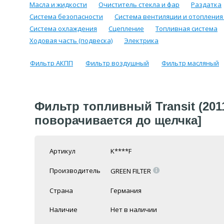
Масла и жидкости
Очиститель стекла и фар
Раздатка
Система безопасности
Система вентиляции и отопления
Система охлаждения
Сцепление
Топливная система
Ходовая часть (подвеска)
Электрика
Фильтр АКПП
Фильтр воздушный
Фильтр масляный
Фильтр топливный Transit (2011
поворачивается до щелчка]
Артикул
K****F
=
Производитель
GREEN FILTER
Страна
Германия
Наличие
Нет в наличии