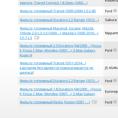
Kolben
европа, Transit Connect 1.8 Zetec (2002-...)
=
Фильтр топливный Transit (2000-2006) 2.0-2.4D
Ford
Фильтр топливный Duratorq 2.2 Ranger (2012-...)
Sakura
Фильтр топливный Maverick, Escape, Mazda
Tribute 2.0-2.3-3.0 (2000-...), Mazda 5 (2005-2010-...),
Nippart
CX-7 2.3
Фильтр топливный 2.0 Duratorq (04/2005-...) Focus
=
II, Focus C-Max, Mondeo (2007-...), S-Max,Galaxy,
Ford
Kuga I-II
Фильтр топливный Transit (2011-2014-...)
картридж [вставляется-поворачивается до
JS ASAK
щелчка]
=
Фильтр топливный Duratorq 2.2 Ranger (2012-...)
Ford
Фильтр топливный 1.8 Duratorq (04/2005-...) Focus
Eurore
II, Focus C-Max, Mondeo (2007-...), S-Max,Galaxy
=
Фильтр топливный Fiesta, Fusion (2001 - ...)
Ford