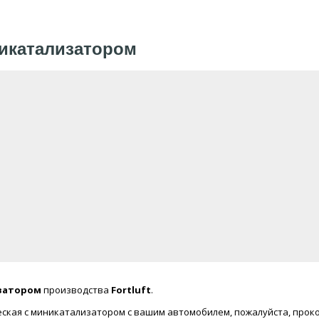
никатализатором
изатором
производства
Fortluft
.
ская с миникатализатором с вашим автомобилем, пожалуйста, прок