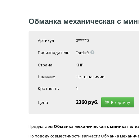
Обманка механическая с ми
Артикул
0****0
=
Производитель
Fortluft
Страна
КНР
Наличие
Нет в наличии
Кратность
1
2360
руб.
Цена
В корзину
Предлагаем
Обманка механическая с миникатал
По поводу совместимости запчасти Обманка механиче