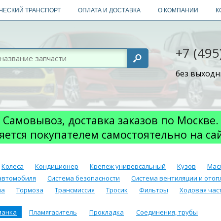
ЧЕСКИЙ ТРАНСПОРТ
ОПЛАТА И ДОСТАВКА
О КОМПАНИИ
К
+7 (495
без выходны
Самовывоз, доставка заказов по Москве.
яется покупателем самостоятельно на са
Колеса
Кондиционер
Крепеж универсальный
Кузов
Мас
автомобиля
Система безопасности
Система вентиляции и отоп
ма
Тормоза
Трансмиссия
Тросик
Фильтры
Ходовая част
манка
Пламягаситель
Прокладка
Соединения, трубы