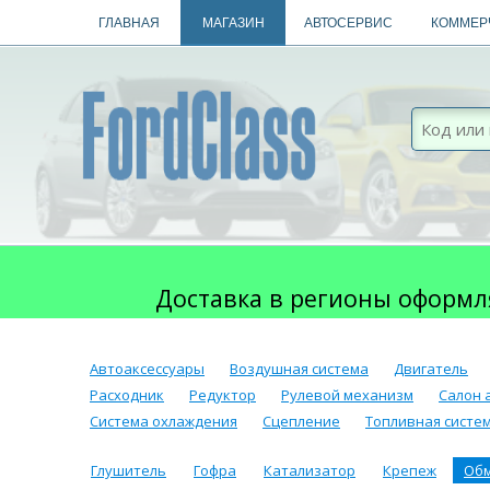
ГЛАВНАЯ
МАГАЗИН
АВТОСЕРВИС
КОММЕР
Доставка в регионы оформл
Автоаксессуары
Воздушная система
Двигатель
Расходник
Редуктор
Рулевой механизм
Салон 
Система охлаждения
Сцепление
Топливная систе
Глушитель
Гофра
Катализатор
Крепеж
Об