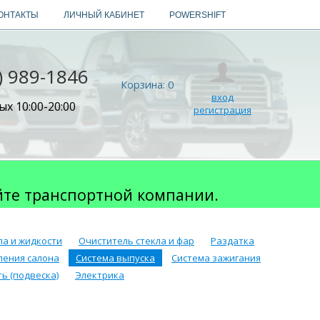
ОНТАКТЫ
ЛИЧНЫЙ КАБИНЕТ
POWERSHIFT
) 989-1846
Корзина:
0
вход
х 10:00-20:00
регистрация
йте транспортной компании.
ла и жидкости
Очиститель стекла и фар
Раздатка
ления салона
Система выпуска
Система зажигания
ь (подвеска)
Электрика