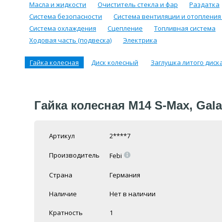
Масла и жидкости
Очиститель стекла и фар
Раздатка
Система безопасности
Система вентиляции и отопления
Система охлаждения
Сцепление
Топливная система
Ходовая часть (подвеска)
Электрика
Гайка колесная
Диск колесный
Заглушка литого диск
Гайка колесная M14 S-Max, Gal
Артикул
2****7
=
Производитель
Febi
Страна
Германия
Наличие
Нет в наличии
Кратность
1