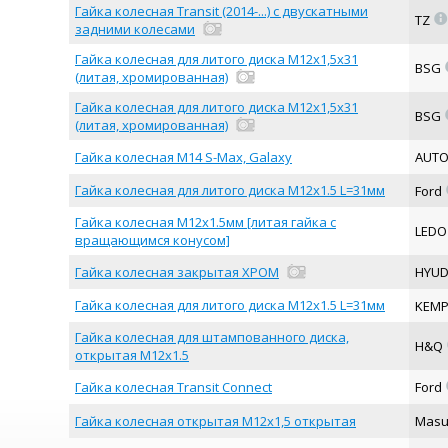
Гайка колесная Transit (2014-...) с двускатными
=
TZ
задними колесами
Гайка колесная для литого диска М12х1,5х31
BSG
(литая, хромированная)
Гайка колесная для литого диска М12х1,5х31
BSG
(литая, хромированная)
Гайка колесная M14 S-Max, Galaxy
AUT
Гайка колесная для литого диска М12х1.5 L=31мм
Ford
Гайка колесная М12х1.5мм [литая гайка с
LED
вращающимся конусом]
Гайка колесная закрытая ХРОМ
HYUD
Гайка колесная для литого диска М12х1.5 L=31мм
KEM
Гайка колесная для штампованного диска,
H&Q
открытая М12х1.5
Гайка колесная Transit Connect
Ford
Гайка колесная открытая М12х1,5 открытая
Mas