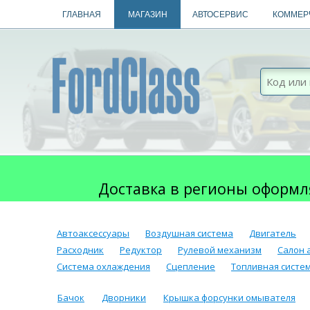
ГЛАВНАЯ
МАГАЗИН
АВТОСЕРВИС
КОММЕР
Доставка в регионы оформл
Автоаксессуары
Воздушная система
Двигатель
Расходник
Редуктор
Рулевой механизм
Салон 
Система охлаждения
Сцепление
Топливная систе
Бачок
Дворники
Крышка форсунки омывателя