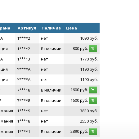
рана
Артикул
Наличие
Цена
А
1****2
нет
1090
руб.
800
руб.
рция
1****2
В наличии
А
1****3
нет
1770
руб.
рция
Y****A
нет
1190
руб.
рция
Y****A
нет
1190
руб.
1600
руб.
Р
7****8
В наличии
1600
руб.
Р
7****8
В наличии
рмания
1****9
нет
3830
руб.
рмания
1****8
нет
2550
руб.
2890
руб.
рмания
1****1
В наличии