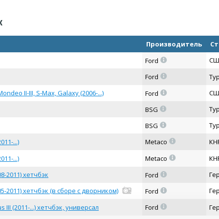
к
Производитель
Ст
=
СШ
Ford
=
Ford
Ту
=
o II-III, S-Max, Galaxy (2006-...)
СШ
Ford
=
Ту
BSG
=
Ту
BSG
=
11-...)
Metaco
КН
=
11-...)
Metaco
КН
=
8-2011) хетчбэк
Ге
Ford
=
5-2011) хетчбэк (в сборе с дворником)
Ге
Ford
=
II (2011-...) хетчбэк, универсал
Ford
Ге