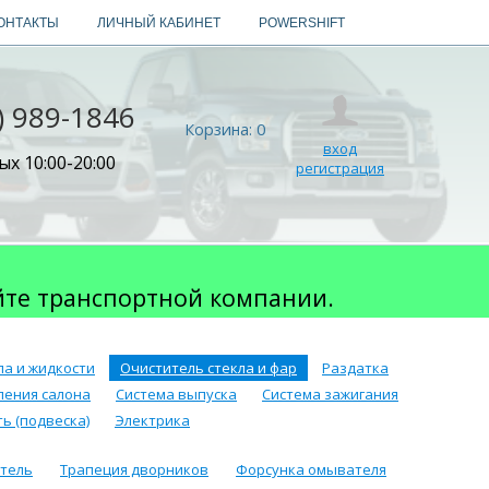
ОНТАКТЫ
ЛИЧНЫЙ КАБИНЕТ
POWERSHIFT
) 989-1846
Корзина:
0
вход
х 10:00-20:00
регистрация
йте транспортной компании.
ла и жидкости
Очиститель стекла и фар
Раздатка
ления салона
Система выпуска
Система зажигания
ь (подвеска)
Электрика
тель
Трапеция дворников
Форсунка омывателя