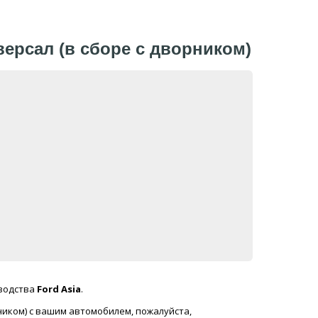
иверсал (в сборе с дворником)
водства
Ford Asia
.
рником) с вашим автомобилем, пожалуйста,