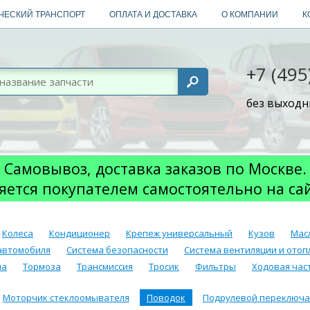
ЧЕСКИЙ ТРАНСПОРТ
ОПЛАТА И ДОСТАВКА
О КОМПАНИИ
К
+7 (495
без выходны
Самовывоз, доставка заказов по Москве.
яется покупателем самостоятельно на са
Колеса
Кондиционер
Крепеж универсальный
Кузов
Мас
автомобиля
Система безопасности
Система вентиляции и отоп
ма
Тормоза
Трансмиссия
Тросик
Фильтры
Ходовая част
Моторчик стеклоомывателя
Поводок
Подрулевой переключа