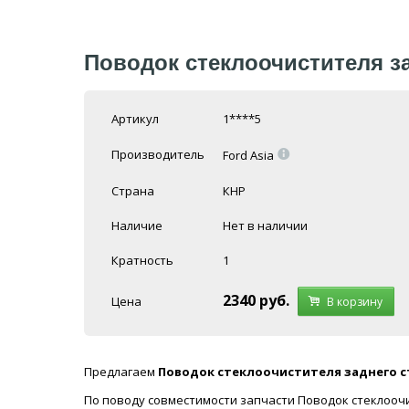
Поводок стеклоочистителя зад
Артикул
1****5
=
Производитель
Ford Asia
Страна
КНР
Наличие
Нет в наличии
Кратность
1
2340
руб.
Цена
В корзину
Предлагаем
Поводок стеклоочистителя заднего стек
По поводу совместимости запчасти Поводок стеклоочист