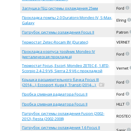
=
Заглушка ГБЦ системы охлаждения 25мм
Ford
Прокладка помпы 2.0 Duratorq Mondeo IV, S-Max,
Elring
Galaxy
Патрубок системы озлаждения Focus II
Patron
Термостат Zetec-Rocam 8V (Duratec)
VERNET
Прокладка корпуса тройник Mondeo IV
=
Ford
(металическая прокладка)
Термостат Focus, Escort, Mondeo ZETEC-E, 1.8TD,
Vernet
Scorpio 2.4-2.9 V6, Sierra 2.9 V6 с прокладкой
Крышка расширительного бачка Focus III
=
Ford
(2014-...), Ecosport, Kuga II, Transit (2014-...)
=
Пробка сливная радиатора Focus II
Ford
=
Пробка сливная радиатора Focus II
HLLT
Патрубок системы охлаждения Fusion (2002-
ROSTE
2012), Fiesta (2002-2008)
Патрубок системы охлаждения 1.6 Focus II
=
Sasic