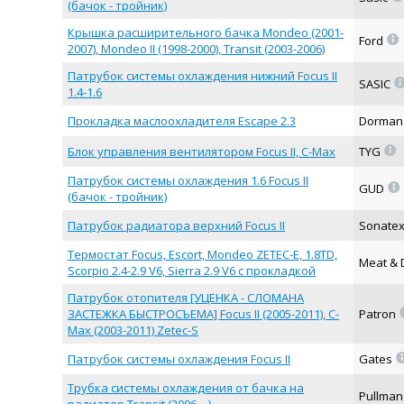
(бачок - тройник)
Крышка расширительного бачка Mondeo (2001-
=
Ford
2007), Mondeo II (1998-2000), Transit (2003-2006)
Патрубок системы охлаждения нижний Focus II
SASIC
1.4-1.6
Прокладка маслоохладителя Escape 2.3
Dorma
=
Блок управления вентилятором Focus II, C-Max
TYG
Патрубок системы охлаждения 1.6 Focus II
=
GUD
(бачок - тройник)
Патрубок радиатора верхний Focus II
Sonate
Термостат Focus, Escort, Mondeo ZETEC-E, 1.8TD,
Meat & 
Scorpio 2.4-2.9 V6, Sierra 2.9 V6 с прокладкой
Патрубок отопителя [УЦЕНКА - СЛОМАНА
ЗАСТЕЖКА БЫСТРОСЪЕМА] Focus II (2005-2011), C-
Patron
Max (2003-2011) Zetec-S
Патрубок системы охлаждения Focus II
Gates
Трубка системы охлаждения от бачка на
Pullma