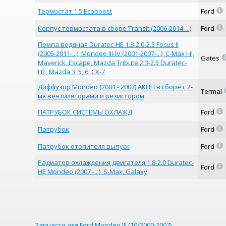
=
Термостат 1.5 Ecoboost
Ford
=
Корпус термостата в сборе Transit (2006-2014-...)
Ford
Помпа водяная Duratec-HE 1.8-2.0-2.3 Focus II
(2005-2011-...), Mondeo III-IV (2001-2007-...), C-Max I-II,
Gates
Maverick, Escape, Mazda Tribute 2.3-2.5 Duratec-
HE, Mazda 3, 5, 6, CX-7
Диффузор Mondeo (2001 - 2007) АКПП в сборе с 2-
Termal
мя вентиляторами и резистором
=
ПАТРУБОК СИСТЕМЫ ОХЛАЖД
Ford
=
Патрубок
Ford
=
Патрубок отопителя выпуск
Ford
Радиатор охлаждения двигателя 1.8-2.0 Duratec-
=
Ford
HE Mondeo (2007 -...), S-Max, Galaxy
Запчасти для Ford Mondeo III (10/2000-2007)