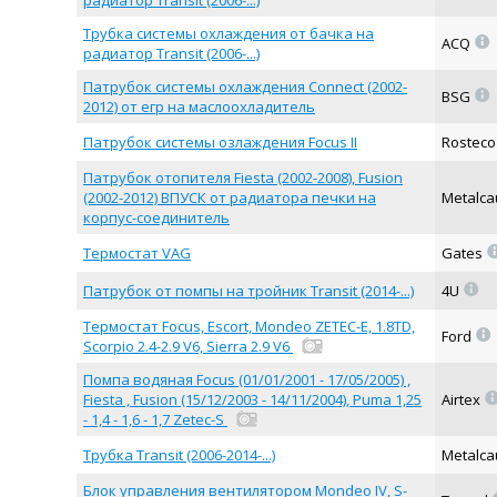
радиатор Transit (2006-...)
Трубка системы охлаждения от бачка на
=
ACQ
радиатор Transit (2006-...)
Патрубок системы охлаждения Connect (2002-
=
BSG
2012) от егр на маслоохладитель
Патрубок системы озлаждения Focus II
Rostec
Патрубок отопителя Fiesta (2002-2008), Fusion
(2002-2012) ВПУСК от радиатора печки на
Metalc
корпус-соединитель
Термостат VAG
Gates
=
Патрубок от помпы на тройник Transit (2014-...)
4U
Термостат Focus, Escort, Mondeo ZETEC-E, 1.8TD,
=
Ford
Scorpio 2.4-2.9 V6, Sierra 2.9 V6
Помпа водяная Focus (01/01/2001 - 17/05/2005) ,
Fiesta , Fusion (15/12/2003 - 14/11/2004), Puma 1,25
Airtex
- 1,4 - 1,6 - 1,7 Zetec-S
Трубка Transit (2006-2014-...)
Metalc
Блок управления вентилятором Mondeo IV, S-