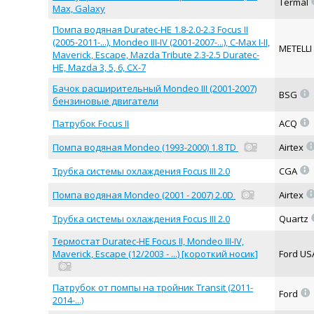
Termal
Max, Galaxy
Помпа водяная Duratec-HE 1.8-2.0-2.3 Focus II
(2005-2011-...), Mondeo III-IV (2001-2007-...), C-Max I-II,
METELLI
Maverick, Escape, Mazda Tribute 2.3-2.5 Duratec-
HE, Mazda 3, 5, 6, CX-7
Бачок расширительный Mondeo III (2001-2007)
=
BSG
бензиновые двигатели
=
Патрубок Focus II
ACQ
Помпа водяная Mondeo (1993-2000) 1.8 TD
Airtex
=
Трубка системы охлаждения Focus III 2.0
CGA
Помпа водяная Mondeo (2001 - 2007) 2.0D
Airtex
Трубка системы охлаждения Focus III 2.0
Quartz
Термостат Duratec-HE Focus II, Mondeo III-IV,
Maverick, Escape (12/2003 - ...) [короткий носик]
Ford U
Патрубок от помпы на тройник Transit (2011-
=
Ford
2014-...)