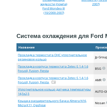
жидкости (помпа)
2007)
Ford Mondeo III
(10/2000-2007)
Система охлаждения для Ford Mo
Название
Произ
Прокладка термостата ОНС уплотнительное
Jp Grou
резиновое кольцо
Прокладка корпуса термостата Zetec-S 1.4-1.6
=
BSG
FocusII, Fusion, Fiesta
Прокладка корпуса термостата Zetec-S 1.4-1.6
=
AMR
FocusII, Fusion, Fiesta
Уплотнительное кольцо датчика температуры
AUTO-
14,5х2,5
Крышка расширительного бачка Almera N16,
Nissan
Micra K11, Qashqai