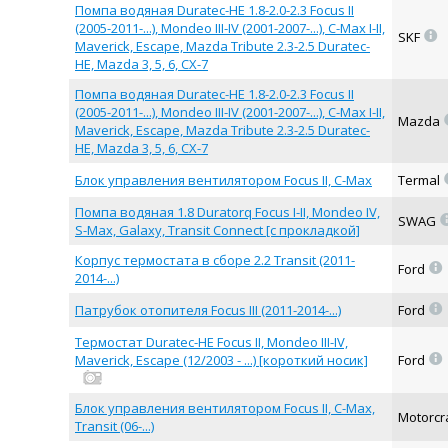
Помпа водяная Duratec-HE 1.8-2.0-2.3 Focus II
(2005-2011-...), Mondeo III-IV (2001-2007-...), C-Max I-II,
=
SKF
Maverick, Escape, Mazda Tribute 2.3-2.5 Duratec-
HE, Mazda 3, 5, 6, CX-7
Помпа водяная Duratec-HE 1.8-2.0-2.3 Focus II
(2005-2011-...), Mondeo III-IV (2001-2007-...), C-Max I-II,
Mazda
Maverick, Escape, Mazda Tribute 2.3-2.5 Duratec-
HE, Mazda 3, 5, 6, CX-7
Блок управления вентилятором Focus II, C-Max
Termal
Помпа водяная 1.8 Duratorq Focus I-II, Mondeo IV,
SWAG
S-Max, Galaxy, Transit Connect [с прокладкой]
Корпус термостата в сборе 2.2 Transit (2011-
=
Ford
2014-...)
=
Патрубок отопителя Focus III (2011-2014-...)
Ford
Термостат Duratec-HE Focus II, Mondeo III-IV,
=
Maverick, Escape (12/2003 - ...) [короткий носик]
Ford
Блок управления вентилятором Focus II, C-Max,
Motorcr
Transit (06-...)