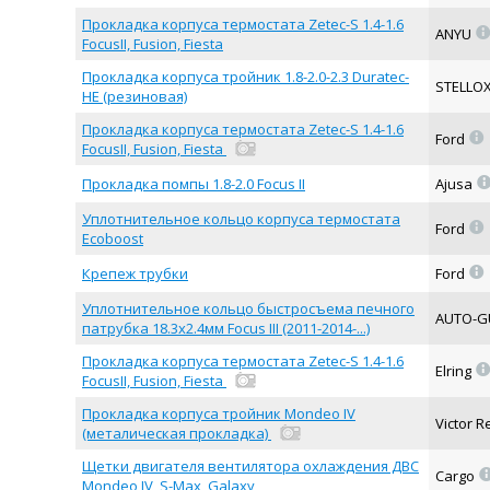
Прокладка корпуса термостата Zetec-S 1.4-1.6
ANYU
FocusII, Fusion, Fiesta
Прокладка корпуса тройник 1.8-2.0-2.3 Duratec-
STELLO
HE (резиновая)
Прокладка корпуса термостата Zetec-S 1.4-1.6
=
Ford
FocusII, Fusion, Fiesta
Прокладка помпы 1.8-2.0 Focus II
Ajusa
Уплотнительное кольцо корпуса термостата
=
Ford
Ecoboost
=
Крепеж трубки
Ford
Уплотнительное кольцо быстросъема печного
AUTO-
патрубка 18.3x2.4мм Focus III (2011-2014-...)
Прокладка корпуса термостата Zetec-S 1.4-1.6
Elring
FocusII, Fusion, Fiesta
Прокладка корпуса тройник Mondeo IV
Victor R
(металическая прокладка)
Щетки двигателя вентилятора охлаждения ДВС
Cargo
Mondeo IV, S-Max, Galaxy