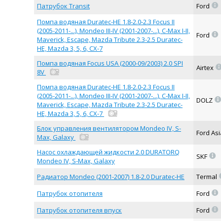
=
Патрубок Transit
Ford
Помпа водяная Duratec-HE 1.8-2.0-2.3 Focus II
(2005-2011-...), Mondeo III-IV (2001-2007-...), C-Max I-II,
=
Ford
Maverick, Escape, Mazda Tribute 2.3-2.5 Duratec-
HE, Mazda 3, 5, 6, CX-7
Помпа водяная Focus USA (2000-09/2003) 2.0 SPI
Airtex
8V
Помпа водяная Duratec-HE 1.8-2.0-2.3 Focus II
(2005-2011-...), Mondeo III-IV (2001-2007-...), C-Max I-II,
DOLZ
Maverick, Escape, Mazda Tribute 2.3-2.5 Duratec-
HE, Mazda 3, 5, 6, CX-7
Блок управления вентилятором Mondeo IV, S-
Ford As
Max, Galaxy
Насос охлаждающей жидкости 2.0 DURATORQ
=
SKF
Mondeo IV, S-Max, Galaxy
Радиатор Mondeo (2001-2007) 1.8-2.0 Duratec-HE
Termal
=
Патрубок отопителя
Ford
=
Патрубок отопителя впуск
Ford